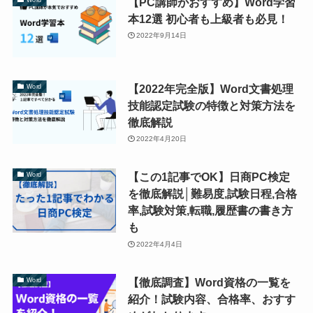
【PC講師がおすすめ】Word学習
本12選 初心者も上級者も必見！
2022年9月14日
【2022年完全版】Word文書処理
Word
技能認定試験の特徴と対策方法を
徹底解説
2022年4月20日
【この1記事でOK】日商PC検定
Word
を徹底解説│難易度,試験日程,合格
率,試験対策,転職,履歴書の書き方
も
2022年4月4日
【徹底調査】Word資格の一覧を
Word
紹介！試験内容、合格率、おすす